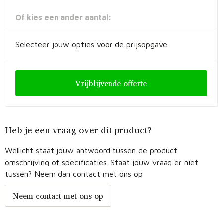
Fietstassen
Of kies een ander aantal:
Opbergtassen
Selecteer jouw opties voor de prijsopgave.
Toilettassen
Golftassen
Vrijblijvende offerte
Opvouwbare tassen
Waterbestendige tassen
Heb je een vraag over dit product?
Promotietassen
Wellicht staat jouw antwoord tussen de product
omschrijving of specificaties. Staat jouw vraag er niet
Goodiebags
tussen? Neem dan contact met ons op
Neem contact met ons op
Aktetassen
Trolleys