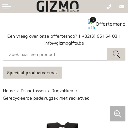
Terug
Terug
Terug
Terug
0
Aanstekers
Gezichtsmaskers en mondkapjes
Caps
Accessoires voor tassen
Offertemand
Klokken, horloges en weerstations
Badtextiel en Douche
Hoofdbanden
Heuptassen
Een vraag over onze offerteshop? |
+32(3) 651 64 03
|
info@gizmogifts.be
Sleutelhangers en Lanyards
Handschoenen en Sjaals
Papieren tassen
Anti-stress
Regenkleding
Jute tassen
Speciaal productverzoek
Lampen en Gereedschap
Blazers
Reistassen
Home
Draagtassen
Rugzakken
Snoepgoed
Jassen
Autotassen
Gerecycleerde padelrugzak met racketvak
Bronwaterflesjes
Schoenen
Katoenen draagtassen
Mokken & glazen
Bodywarmers
Reistassensets