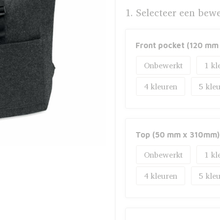
1. Selecteer een bew
Front pocket (120 mm
Onbewerkt
1
4
5
Top (50 mm x 310mm)
Onbewerkt
1
4
5