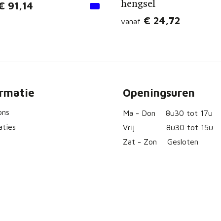
hengsel
€ 91,14
€ 24,72
vanaf
ormatie
Openingsuren
ons
Ma - Don
8u30 tot 17u
aties
Vrij
8u30 tot 15u
Zat - Zon
Gesloten