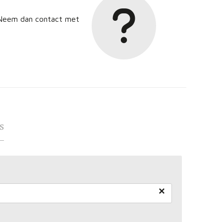
? Neem dan contact met
s
×