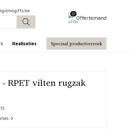
@gizmogifts.be
0
Offertemand
Speciaal productverzoek
rk
Realisaties
- RPET vilten rugzak
15
aties