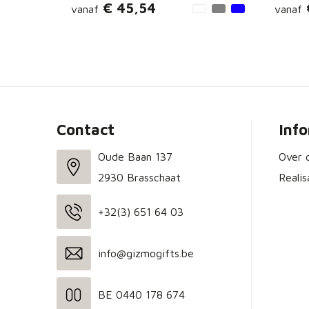
€ 45,54
vanaf
vanaf
Contact
Inf
Oude Baan 137
Over 
2930 Brasschaat
Realis
+32(3) 651 64 03
info@gizmogifts.be
BE 0440 178 674