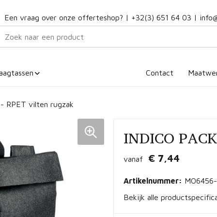
Een vraag over onze offerteshop? |
+32(3) 651 64 03
|
info
aagtassen
Contact
Maatwe
- RPET vilten rugzak
INDICO PACK 
€ 7,44
vanaf
Artikelnummer:
MO6456-
Bekijk alle productspecific