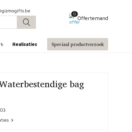
@gizmogifts.be
0
Offertemand
Speciaal productverzoek
rk
Realisaties
aterbestendige bag
03
aties