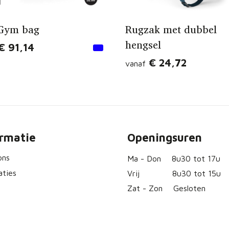
 Gym bag
Rugzak met dubbel
hengsel
€ 91,14
€ 24,72
vanaf
ormatie
Openingsuren
ons
Ma - Don
8u30 tot 17u
aties
Vrij
8u30 tot 15u
Zat - Zon
Gesloten