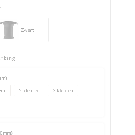
r
Zwart
erking
mm)
2
3
50mm)