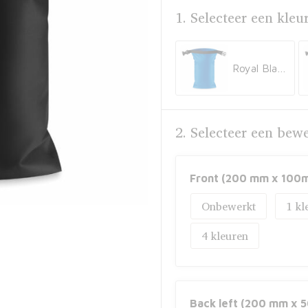
1. Selecteer een kleu
Royal Blauw
2. Selecteer een bew
Front (200 mm x 100
Onbewerkt
1
4
Back left (200 mm x 