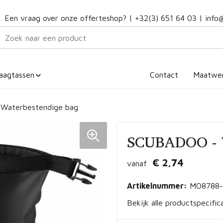
Een vraag over onze offerteshop? |
+32(3) 651 64 03
|
info
aagtassen
Contact
Maatwe
Waterbestendige bag
SCUBADOO - W
€ 2,74
vanaf
Artikelnummer:
MO8788-
Bekijk alle productspecific