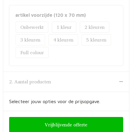
Fietstassen
artikel voorzijde (120 x 70 mm)
Opbergtassen
Onbewerkt
1
2
Toilettassen
3
4
5
Golftassen
Full colour
Opvouwbare tassen
Waterbestendige tassen
2. Aantal producten
Promotietassen
Selecteer jouw opties voor de prijsopgave.
Goodiebags
Aktetassen
Vrijblijvende offerte
Trolleys