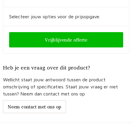
Fietstassen
Opbergtassen
Selecteer jouw opties voor de prijsopgave.
Toilettassen
Vrijblijvende offerte
Golftassen
Opvouwbare tassen
Heb je een vraag over dit product?
Waterbestendige tassen
Wellicht staat jouw antwoord tussen de product
omschrijving of specificaties. Staat jouw vraag er niet
Promotietassen
tussen? Neem dan contact met ons op
Goodiebags
Neem contact met ons op
Aktetassen
Trolleys