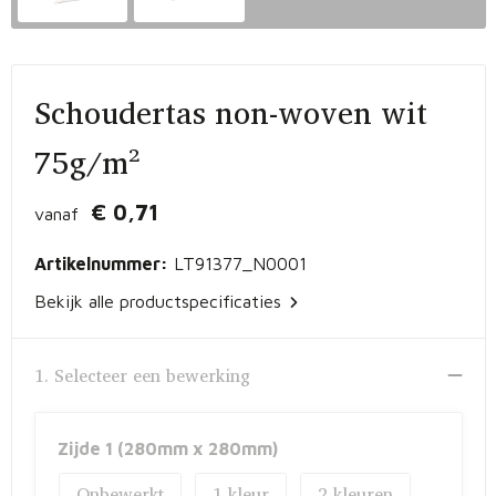
Vrije tijd en Strand
Peuters en Baby's
Documententassen
Kerst
Werkkleding
Laptophoezen en -tassen
Schoudertas non-woven wit
Schrijfwaren
Gilets
Sporttassen
75g/m²
Waterflessen
Polo's
Draagtassen
€ 0,71
vanaf
Kids & games
Lunchtassen
Artikelnummer:
LT91377_N0001
Feestartikelen
Strandtassen
Bekijk alle productspecificaties
Kinderen, Peuters en Baby's
Duffeltassen
1. Selecteer een bewerking
Themapakketten
Matrozentassen
Tablettassen
Zijde 1 (280mm x 280mm)
Onbewerkt
1
2