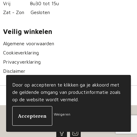
Vrij
8u30 tot 15u
Zat - Zon
Gesloten
Veilig winkelen
Algemene voorwaarden
Cookieverklaring
Privacyverklaring
Disclaimer
Door op accepteren te klikken ga je akkoord met
de geldende omgang van productinformatie zoals
op de website wordt vermeld.
Weigeren
© Copyright Gizmo 2023