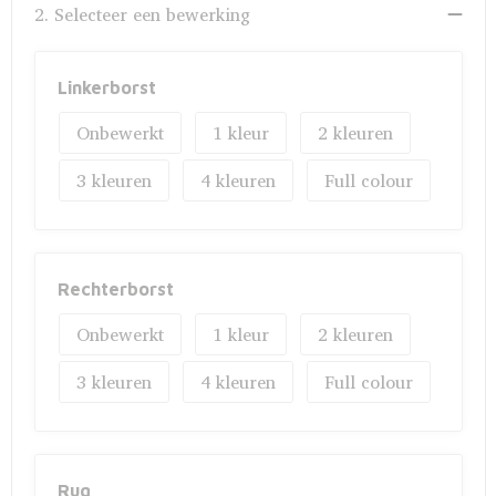
Fietstassen
2. Selecteer een bewerking
Opbergtassen
Linkerborst
Toilettassen
Onbewerkt
1
2
Golftassen
3
4
Full colour
Opvouwbare tassen
Waterbestendige tassen
Rechterborst
Promotietassen
Onbewerkt
1
2
3
4
Full colour
Goodiebags
Aktetassen
Rug
Trolleys