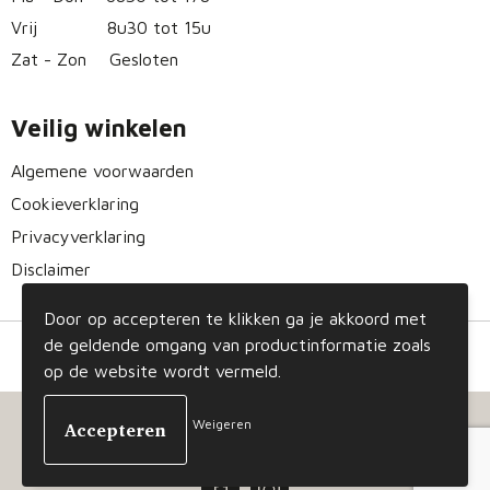
Vrij
8u30 tot 15u
Zat - Zon
Gesloten
Veilig winkelen
Algemene voorwaarden
Cookieverklaring
Privacyverklaring
Disclaimer
Door op accepteren te klikken ga je akkoord met
de geldende omgang van productinformatie zoals
op de website wordt vermeld.
Weigeren
© Copyright Gizmo 2023