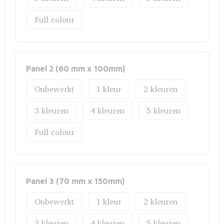
Fietstassen
Full colour
Opbergtassen
Toilettassen
Panel 2 (60 mm x 100mm)
Golftassen
Onbewerkt
1
2
Opvouwbare tassen
3
4
5
Waterbestendige tassen
Full colour
Promotietassen
Goodiebags
Panel 3 (70 mm x 150mm)
Aktetassen
Onbewerkt
1
2
3
4
5
Trolleys