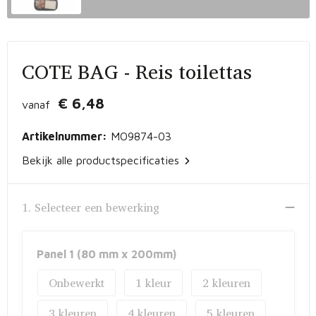
Vrije tijd en Strand
Peuters en Baby's
Documententassen
Kerst
Werkkleding
Laptophoezen en -tassen
COTE BAG - Reis toilettas
Schrijfwaren
Gilets
Sporttassen
€ 6,48
vanaf
Waterflessen
Polo's
Draagtassen
Artikelnummer:
MO9874-03
Kids & games
Lunchtassen
Bekijk alle productspecificaties
Feestartikelen
Strandtassen
1. Selecteer een bewerking
Kinderen, Peuters en Baby's
Duffeltassen
Themapakketten
Matrozentassen
Panel 1 (80 mm x 200mm)
Onbewerkt
1
2
Tablettassen
3
4
5