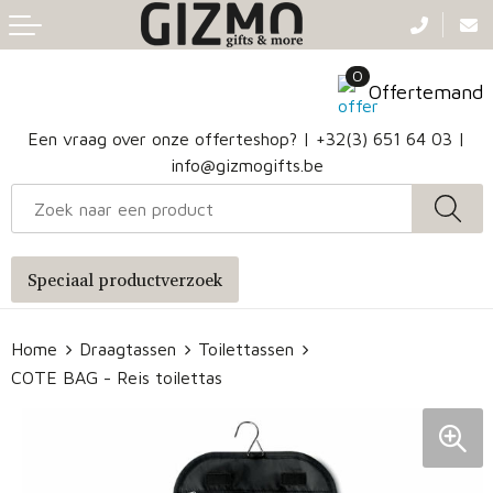
Terug
Terug
Terug
Terug
0
Aanstekers
Gezichtsmaskers en mondkapjes
Caps
Accessoires voor tassen
Offertemand
Klokken, horloges en weerstations
Badtextiel en Douche
Hoofdbanden
Heuptassen
Een vraag over onze offerteshop? |
+32(3) 651 64 03
|
info@gizmogifts.be
Sleutelhangers en Lanyards
Handschoenen en Sjaals
Papieren tassen
Anti-stress
Regenkleding
Jute tassen
Speciaal productverzoek
Lampen en Gereedschap
Blazers
Reistassen
Home
Draagtassen
Toilettassen
Snoepgoed
Jassen
Autotassen
COTE BAG - Reis toilettas
Bronwaterflesjes
Schoenen
Katoenen draagtassen
Mokken & glazen
Bodywarmers
Reistassensets