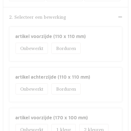
Fietstassen
Opbergtassen
2. Selecteer een bewerking
Toilettassen
artikel voorzijde (110 x 110 mm)
Golftassen
Onbewerkt
Borduren
Opvouwbare tassen
Waterbestendige tassen
artikel achterzijde (110 x 110 mm)
Promotietassen
Onbewerkt
Borduren
Goodiebags
Aktetassen
artikel voorzijde (170 x 100 mm)
Onbewerkt
1
2
Trolleys