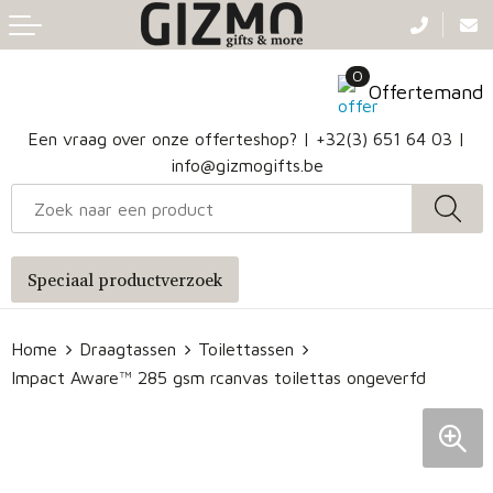
Terug
Terug
Terug
Terug
0
Aanstekers
Gezichtsmaskers en mondkapjes
Caps
Accessoires voor tassen
Offertemand
Klokken, horloges en weerstations
Badtextiel en Douche
Hoofdbanden
Heuptassen
Een vraag over onze offerteshop? |
+32(3) 651 64 03
|
info@gizmogifts.be
Sleutelhangers en Lanyards
Handschoenen en Sjaals
Papieren tassen
Anti-stress
Regenkleding
Jute tassen
Speciaal productverzoek
Lampen en Gereedschap
Blazers
Reistassen
Home
Draagtassen
Toilettassen
Snoepgoed
Jassen
Autotassen
Impact Aware™ 285 gsm rcanvas toilettas ongeverfd
Bronwaterflesjes
Schoenen
Katoenen draagtassen
Mokken & glazen
Bodywarmers
Reistassensets