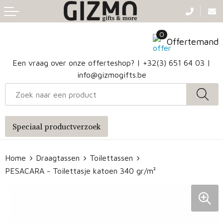
Terug
Terug
Terug
Terug
0
Aanstekers
Gezichtsmaskers en mondkapjes
Caps
Accessoires voor tassen
Offertemand
Klokken, horloges en weerstations
Badtextiel en Douche
Hoofdbanden
Heuptassen
Een vraag over onze offerteshop? |
+32(3) 651 64 03
|
info@gizmogifts.be
Sleutelhangers en Lanyards
Handschoenen en Sjaals
Papieren tassen
Anti-stress
Regenkleding
Jute tassen
Speciaal productverzoek
Lampen en Gereedschap
Blazers
Reistassen
Home
Draagtassen
Toilettassen
Snoepgoed
Jassen
Autotassen
PESACARA - Toilettasje katoen 340 gr/m²
Bronwaterflesjes
Schoenen
Katoenen draagtassen
Mokken & glazen
Bodywarmers
Reistassensets