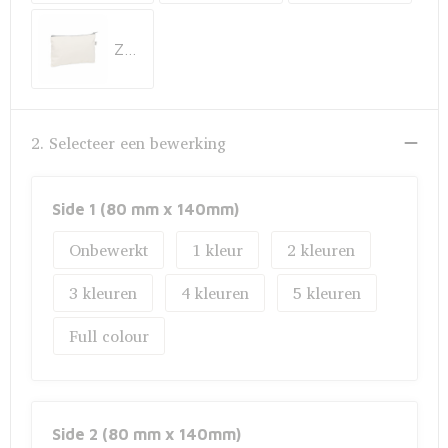
Fietstassen
Zwart
Opbergtassen
Toilettassen
2. Selecteer een bewerking
Golftassen
Opvouwbare tassen
Side 1 (80 mm x 140mm)
Onbewerkt
1
2
Waterbestendige tassen
3
4
5
Promotietassen
Full colour
Goodiebags
Aktetassen
Side 2 (80 mm x 140mm)
Trolleys