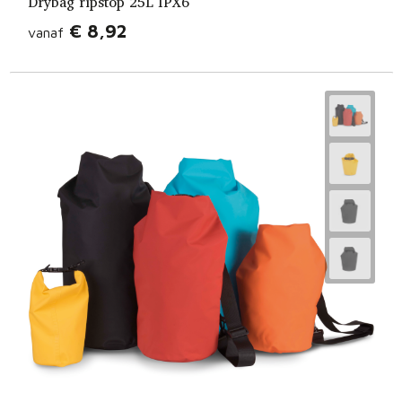
Drybag ripstop 25L IPX6
€ 8,92
vanaf