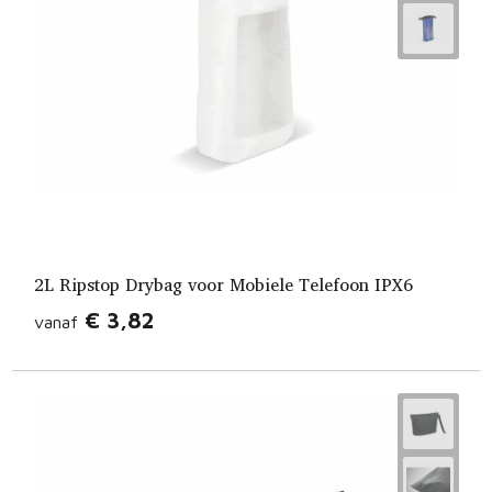
Fietstassen
Opbergtassen
Toilettassen
Golftassen
Opvouwbare tassen
Waterbestendige tassen
2L Ripstop Drybag voor Mobiele Telefoon IPX6
€ 3,82
vanaf
Promotietassen
Goodiebags
Aktetassen
Trolleys