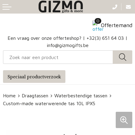
Terug
Terug
Terug
Terug
0
Aanstekers
Gezichtsmaskers en mondkapjes
Caps
Accessoires voor tassen
Offertemand
Klokken, horloges en weerstations
Badtextiel en Douche
Hoofdbanden
Heuptassen
Een vraag over onze offerteshop? |
+32(3) 651 64 03
|
info@gizmogifts.be
Sleutelhangers en Lanyards
Handschoenen en Sjaals
Papieren tassen
Anti-stress
Regenkleding
Jute tassen
Speciaal productverzoek
Lampen en Gereedschap
Blazers
Reistassen
Home
Draagtassen
Waterbestendige tassen
Snoepgoed
Jassen
Autotassen
Custom-made waterwerende tas 10L IPX5
Bronwaterflesjes
Schoenen
Katoenen draagtassen
Mokken & glazen
Bodywarmers
Reistassensets