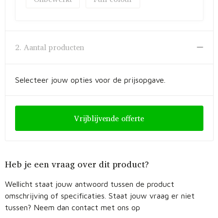
Fietstassen
Opbergtassen
2. Aantal producten
Toilettassen
Golftassen
Selecteer jouw opties voor de prijsopgave.
Opvouwbare tassen
Vrijblijvende offerte
Waterbestendige tassen
Promotietassen
Heb je een vraag over dit product?
Goodiebags
Wellicht staat jouw antwoord tussen de product
Aktetassen
omschrijving of specificaties. Staat jouw vraag er niet
tussen? Neem dan contact met ons op
Trolleys