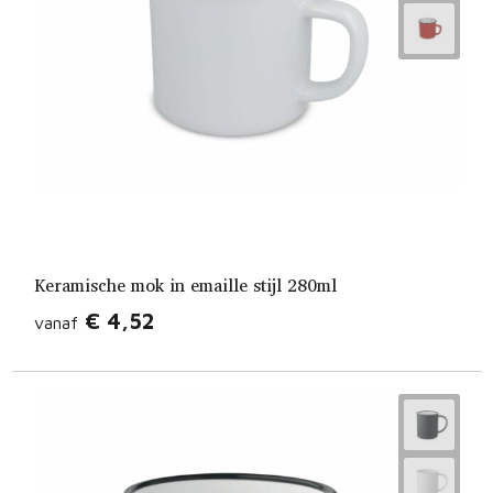
Fietstassen
Opbergtassen
Toilettassen
Golftassen
Opvouwbare tassen
Waterbestendige tassen
Keramische mok in emaille stijl 280ml
€ 4,52
vanaf
Promotietassen
Goodiebags
Aktetassen
Trolleys