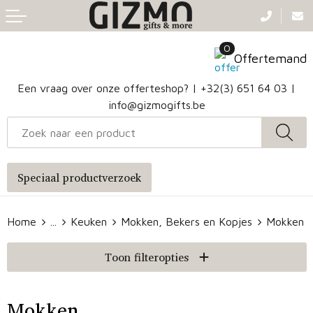
Terug
Terug
Terug
Terug
0
Aanstekers
Gezichtsmaskers en mondkapjes
Caps
Accessoires voor tassen
Offertemand
Klokken, horloges en weerstations
Badtextiel en Douche
Hoofdbanden
Heuptassen
Een vraag over onze offerteshop? |
+32(3) 651 64 03
|
info@gizmogifts.be
Sleutelhangers en Lanyards
Handschoenen en Sjaals
Papieren tassen
Anti-stress
Regenkleding
Jute tassen
Speciaal productverzoek
Lampen en Gereedschap
Blazers
Reistassen
Home
...
Keuken
Mokken, Bekers en Kopjes
Mokken
Snoepgoed
Jassen
Autotassen
Toon filteropties
Bronwaterflesjes
Schoenen
Katoenen draagtassen
Mokken & glazen
Bodywarmers
Reistassensets
Mokken