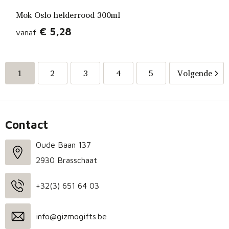
Mok Oslo helderrood 300ml
€ 5,28
vanaf
1
2
3
4
5
Volgende
Contact
Oude Baan 137
2930 Brasschaat
+32(3) 651 64 03
info@gizmogifts.be