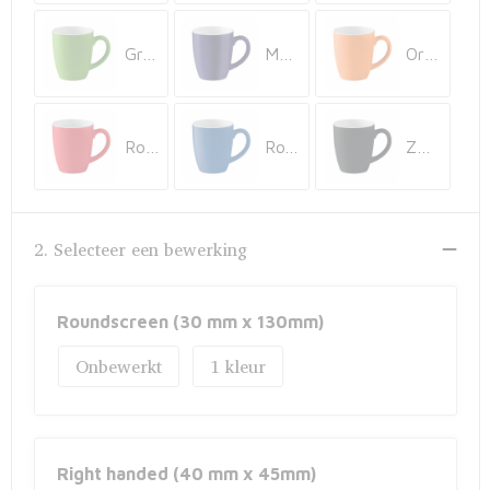
Fietstassen
Groen
Marineblauw
Oranje
Opbergtassen
Toilettassen
Rood
Royal Blauw
Zwart
Golftassen
Opvouwbare tassen
2. Selecteer een bewerking
Waterbestendige tassen
Roundscreen (30 mm x 130mm)
Promotietassen
Onbewerkt
1
Goodiebags
Aktetassen
Right handed (40 mm x 45mm)
Trolleys