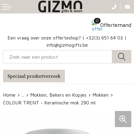
Terug
Terug
Terug
Terug
0
Aanstekers
Gezichtsmaskers en mondkapjes
Caps
Accessoires voor tassen
Offertemand
Klokken, horloges en weerstations
Badtextiel en Douche
Hoofdbanden
Heuptassen
Een vraag over onze offerteshop? |
+32(3) 651 64 03
|
info@gizmogifts.be
Sleutelhangers en Lanyards
Handschoenen en Sjaals
Papieren tassen
Anti-stress
Regenkleding
Jute tassen
Speciaal productverzoek
Lampen en Gereedschap
Blazers
Reistassen
Home
...
Mokken, Bekers en Kopjes
Mokken
Snoepgoed
Jassen
Autotassen
COLOUR TRENT - Keramische mok 290 ml
Bronwaterflesjes
Schoenen
Katoenen draagtassen
Mokken & glazen
Bodywarmers
Reistassensets