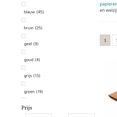
papieren
en welzi
blauw
(45)
bruin
(25)
1
geel
(9)
goud
(4)
grijs
(13)
groen
(19)
Prijs
oranje
(18)