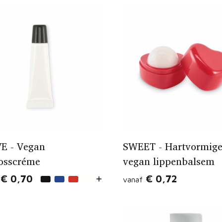
E - Vegan
SWEET - Hartvormig
losscréme
vegan lippenbalsem
€ 0,70
€ 0,72
vanaf