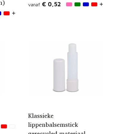
m)
€ 0,52
vanaf
Klassieke
lippenbalsemstick
gerecycled materiaal