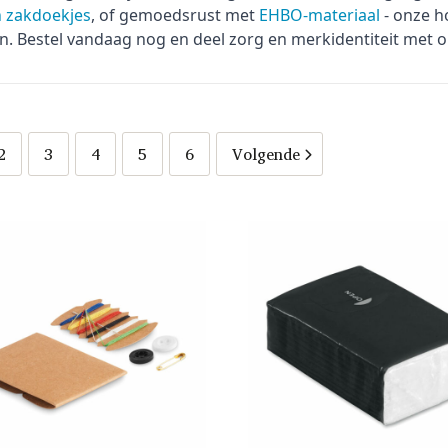
 zakdoekjes
, of gemoedsrust met
EHBO-materiaal
- onze h
jn. Bestel vandaag nog en deel zorg en merkidentiteit met 
2
3
4
5
6
Volgende