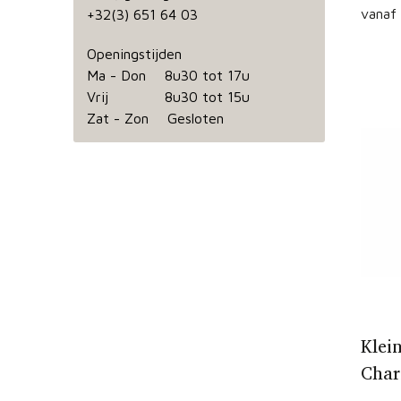
vanaf
+32(3) 651 64 03
Openingstijden
Ma - Don 8u30 tot 17u
Vrij 8u30 tot 15u
Zat - Zon Gesloten
Klei
Cha