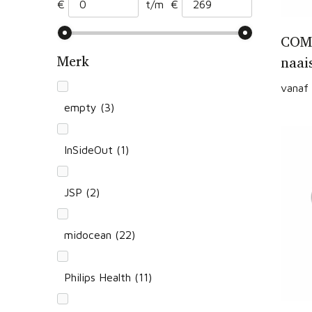
€
t/m
€
overig
(25)
COM
Merk
naai
paars
(5)
vanaf
rood
(40)
empty
(3)
roze
(13)
InSideOut
(1)
tweekleurig
(6)
JSP
(2)
wit
(114)
midocean
(22)
zilver
(14)
Philips Health
(11)