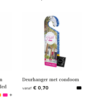
n
Deurhanger met condoom
led
€ 0,70
vanaf