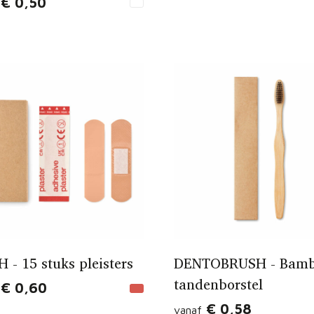
€ 0,50
 - 15 stuks pleisters
DENTOBRUSH - Bam
tandenborstel
€ 0,60
€ 0,58
vanaf