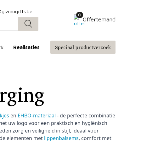
@gizmogifts.be
0
Offertemand
Speciaal productverzoek
rk
Realisaties
rging
kjes
en
EHBO-materiaal
- de perfecte combinatie
met uw logo voor een praktisch en hygiënisch
eden zorg en veiligheid in stijl, ideaal voor
 de elementen met
lippenbalsems
, comfort met