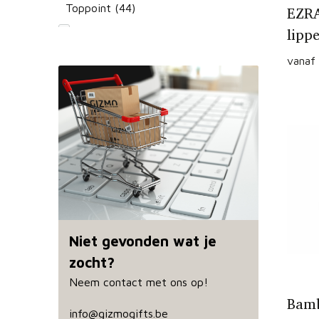
zwart
(73)
Toppoint
(44)
EZRA
lipp
Towel City
(1)
vanaf
Vinga
(6)
XD Collection
(14)
Yoko
(3)
Niet gevonden wat je
zocht?
Neem contact met ons op!
Bamb
info@gizmogifts.be