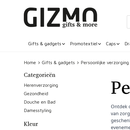
Gifts & gadgets
Promotextiel
Caps
Dr
Home
Gifts & gadgets
Persoonlijke verzorging
Categorieën
Pe
Herenverzorging
Gezondheid
Douche en Bad
Ontdek o
Damesstyling
van zorg
geschenk
Kleur
eveneme