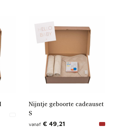
M
Nijntje geboorte cadeauset
S
€ 49,21
vanaf