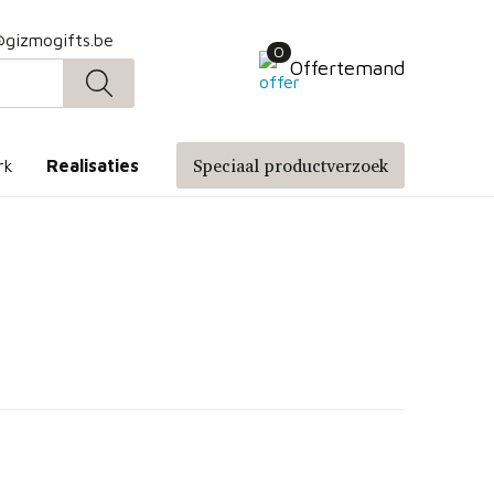
@gizmogifts.be
0
Offertemand
Speciaal productverzoek
rk
Realisaties