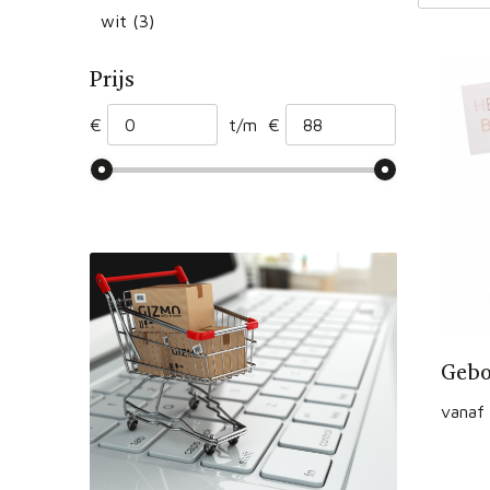
wit
(3)
Prijs
€
t/m
€
Gebo
vanaf