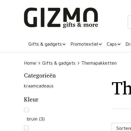
Gifts & gadgets
Promotextiel
Caps
Dr
Home
Gifts & gadgets
Themapakketten
Categorieën
Th
kraamcadeaus
Kleur
bruin
(3)