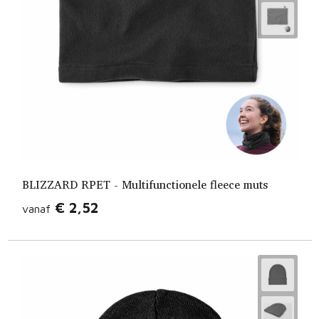
Fietstassen
Opbergtassen
Toilettassen
Golftassen
Opvouwbare tassen
Waterbestendige tassen
BLIZZARD RPET - Multifunctionele fleece muts
€ 2,52
vanaf
Promotietassen
Goodiebags
Aktetassen
Trolleys