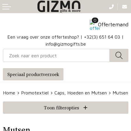
Terug
Terug
Terug
Terug
0
Aanstekers
Gezichtsmaskers en mondkapjes
Caps
Accessoires voor tassen
Offertemand
Klokken, horloges en weerstations
Badtextiel en Douche
Hoofdbanden
Heuptassen
Een vraag over onze offerteshop? |
+32(3) 651 64 03
|
info@gizmogifts.be
Sleutelhangers en Lanyards
Handschoenen en Sjaals
Papieren tassen
Anti-stress
Regenkleding
Jute tassen
Speciaal productverzoek
Lampen en Gereedschap
Blazers
Reistassen
Home
Promotextiel
Caps, Hoeden en Mutsen
Mutsen
Snoepgoed
Jassen
Autotassen
Toon filteropties
Bronwaterflesjes
Schoenen
Katoenen draagtassen
Mokken & glazen
Bodywarmers
Reistassensets
Mutsen