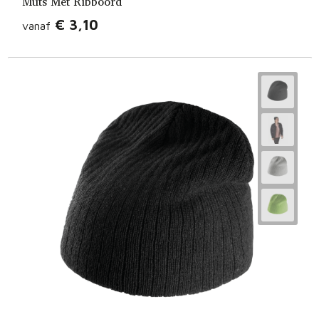
Muts Met Ribboord
€ 3,10
vanaf