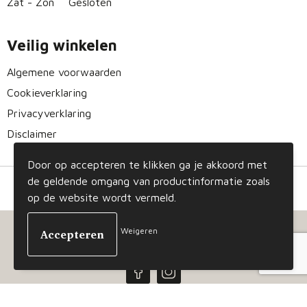
Zat - Zon
Gesloten
Veilig winkelen
Algemene voorwaarden
Cookieverklaring
Privacyverklaring
Disclaimer
Door op accepteren te klikken ga je akkoord met
de geldende omgang van productinformatie zoals
op de website wordt vermeld.
Weigeren
© Copyright Gizmo 2023