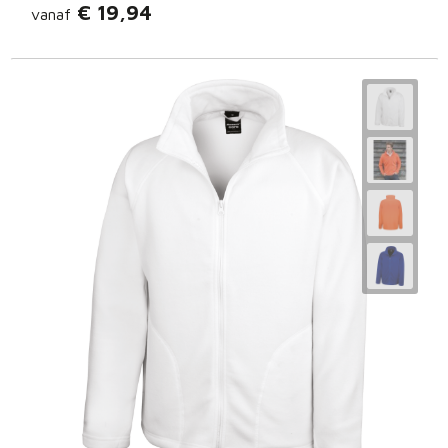
€ 19,94
vanaf