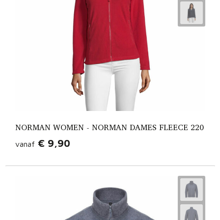
Fietstassen
Opbergtassen
Toilettassen
Golftassen
Opvouwbare tassen
Waterbestendige tassen
NORMAN WOMEN - NORMAN DAMES FLEECE 220
€ 9,90
vanaf
Promotietassen
Goodiebags
Aktetassen
Trolleys